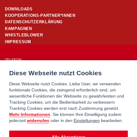
DOWNLOADS
KOOPERATIONS-PARTNER*INNEN
DATENSCHUTZERKLÄRUNG
KAMPAGNEN
WHISTLEBLOWER
IMPRESSUM
TELEFON
01/ 24 503 – 25960
Diese Webseite nutzt Cookies
E-MAIL
office@wohnpartner-wien.at
Diese Webseite nutzt Cookies. Liebe User, wir verwenden
funktionale Cookies, die zwingend erforderlich sind, um
wesentliche Funktionen der Webseite zu gewährleisten und
WOHNSERVICE WIEN
Tracking Cookies, um die Bedienbarkeit zu verbessern.
WOHNBERATUNG WIEN
Tracking Cookies werden erst nach Zustimmung gesetzt.
MIETERHILFE
Mehr Informationen
. Sie können Ihre Einwilligung zudem
jederzeit
widerrufen
oder in den
Einstellungen
bearbeiten.
wohnpartner ist ein Service von