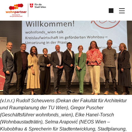
Zum Hauptinhalt springen
Skip to page footer
(v.l.n.r.) Rudolf Scheuvens (Dekan der Fakultät für Architektur
und Raumplanung der TU Wien), Gregor Puscher
(Geschäftsführer wohnfonds_wien), Elke Hanel-Torsch
(Wohnbaustadträtin), Selma Arapović (NEOS Wien –
Klubobfrau & Sprecherin für Stadtentwicklung, Stadtplanung,