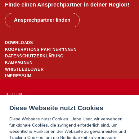
Finde einen Ansprechpartner in deiner Region!
Ansprechpartner finden
DOWNLOADS
KOOPERATIONS-PARTNER*INNEN
DATENSCHUTZERKLÄRUNG
KAMPAGNEN
WHISTLEBLOWER
IMPRESSUM
TELEFON
01/ 24 503 – 25960
Diese Webseite nutzt Cookies
E-MAIL
office@wohnpartner-wien.at
Diese Webseite nutzt Cookies. Liebe User, wir verwenden
funktionale Cookies, die zwingend erforderlich sind, um
wesentliche Funktionen der Webseite zu gewährleisten und
WOHNSERVICE WIEN
Tracking Cookies, um die Bedienbarkeit zu verbessern.