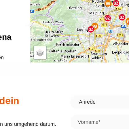
ena
en
dein
Anrede
dsdorf
Vorname
*
ern uns umgehend darum.