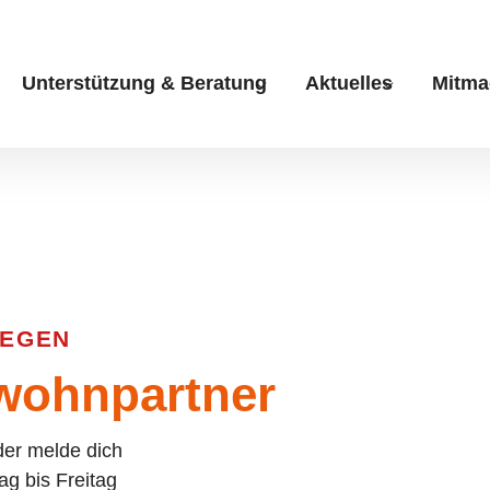
Unterstützung & Beratung
Aktuelles
Mitma
Submenu for "Unterstüt
Submenu fo
IEGEN
 wohnpartner
der melde dich
ag bis Freitag