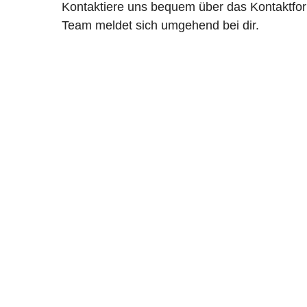
Route öffnen
Kontaktiere uns bequem über das Kontaktfor
Team meldet sich umgehend bei dir.
Grätzl-Zentrum Herna
Wattgasse 96-98/9/1, 1170 Wien
Auf Karte anzeigen
Route öffnen
Grätzl-Zentrum
Kaisermühlen
Schüttaustraße 1-39/3/R01, 1220 W
Auf Karte anzeigen
Route öffnen