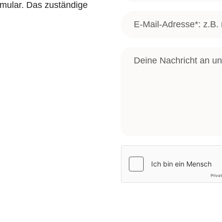
mular. Das zuständige
Email address
*
ls
Deine Nachricht*
*
ien