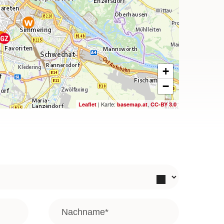
+
−
| Karte:
,
Leaflet
basemap.at
CC-BY 3.0
Nachname
*