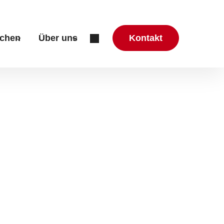
chen
Über uns
Kontakt
zung & Beratung"
r "Aktuelles"
Submenu for "Mitmachen"
Submenu for "Über uns"