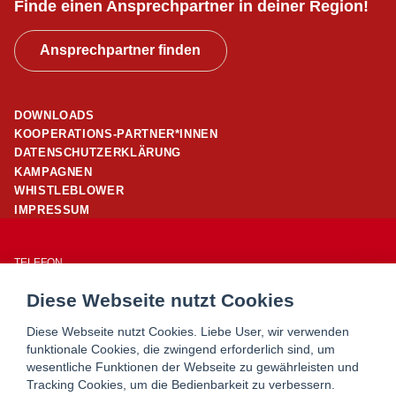
Finde einen Ansprechpartner in deiner Region!
Ansprechpartner finden
DOWNLOADS
KOOPERATIONS-PARTNER*INNEN
DATENSCHUTZERKLÄRUNG
KAMPAGNEN
WHISTLEBLOWER
IMPRESSUM
TELEFON
01/ 24 503 – 25960
Diese Webseite nutzt Cookies
E-MAIL
office@wohnpartner-wien.at
Diese Webseite nutzt Cookies. Liebe User, wir verwenden
funktionale Cookies, die zwingend erforderlich sind, um
wesentliche Funktionen der Webseite zu gewährleisten und
WOHNSERVICE WIEN
Tracking Cookies, um die Bedienbarkeit zu verbessern.
WOHNBERATUNG WIEN