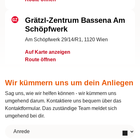
Grätzl-Zentrum Bassena Am
Schöpfwerk
Am Schöpfwerk 29/14/R1, 1120 Wien
Auf Karte anzeigen
Route öffnen
Grätzl-Zentrum Floridsdorf
Wir kümmern uns um dein Anliegen
Ruthnergasse 56-60/3, 1210 Wien
Sag uns, wie wir helfen können - wir kümmern uns
umgehend darum. Kontaktiere uns bequem über das
Auf Karte anzeigen
Kontaktformular. Das zuständige Team meldet sich
Route öffnen
umgehend bei dir.
Anrede
Grätzl-Zentrum Hernals