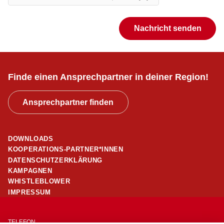
Grätzl-Zentrum Mitten im
Nachricht senden
Dritten
Lechnerstraße 2-4, 1030 Wien
Auf Karte anzeigen
Finde einen Ansprechpartner in deiner Region!
Route öffnen
Ansprechpartner finden
Grätzl-Zentrum
Reumannhof-
DOWNLOADS
Margaretengürtel
KOOPERATIONS-PARTNER*INNEN
DATENSCHUTZERKLÄRUNG
Margaretengürtel 100-110/6/1, 1050 Wien
KAMPAGNEN
WHISTLEBLOWER
Auf Karte anzeigen
IMPRESSUM
Route öffnen
TELEFON