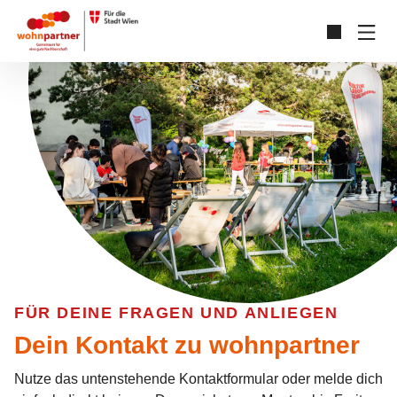
Zum Hauptinhalt springen
Skip to page footer
FÜR DEINE FRAGEN UND ANLIEGEN
Dein Kontakt zu wohnpartner
Nutze das untenstehende Kontaktformular oder melde dich