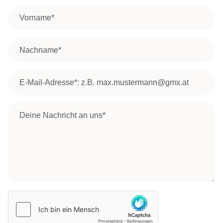
Wattgasse 96-98/9/1, 1170 Wien
Vorname
*
Auf Karte anzeigen
Route öffnen
Nachname
*
Grätzl-Zentrum
Email address
*
Kaisermühlen
+
Schüttaustraße 1-39/3/R01, 1220 Wien
−
Deine Nachricht*
*
Auf Karte anzeigen
| Karte:
,
Leaflet
basemap.at
CC-BY 3.0
Route öffnen
Grätzl-Zentrum Krieau
Engerthstraße 230, 1020 Wien
Auf Karte anzeigen
Route öffnen