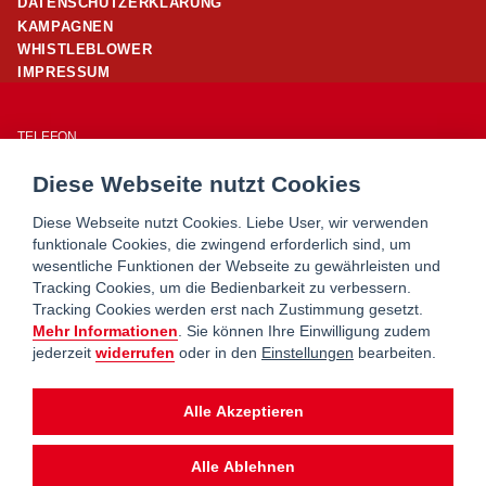
DATENSCHUTZERKLÄRUNG
KAMPAGNEN
WHISTLEBLOWER
IMPRESSUM
TELEFON
01/ 24 503 – 25960
Diese Webseite nutzt Cookies
E-MAIL
office@wohnpartner-wien.at
Diese Webseite nutzt Cookies. Liebe User, wir verwenden
funktionale Cookies, die zwingend erforderlich sind, um
wesentliche Funktionen der Webseite zu gewährleisten und
WOHNSERVICE WIEN
Tracking Cookies, um die Bedienbarkeit zu verbessern.
WOHNBERATUNG WIEN
Tracking Cookies werden erst nach Zustimmung gesetzt.
MIETERHILFE
Mehr Informationen
. Sie können Ihre Einwilligung zudem
jederzeit
widerrufen
oder in den
Einstellungen
bearbeiten.
wohnpartner ist ein Service von
Alle Akzeptieren
Alle Ablehnen