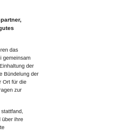
partner,
gutes
uren das
ei gemeinsam
Einhaltung der
ie Bündelung der
 Ort für die
Fragen zur
stattfand,
 über ihre
te