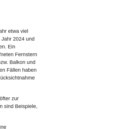
hr etwa viel
 Jahr 2024 und
en. Ein
fneten Fernstern
bzw. Balkon und
sen Fällen haben
Rücksichtnahme
fter zur
sind Beispiele,
ine