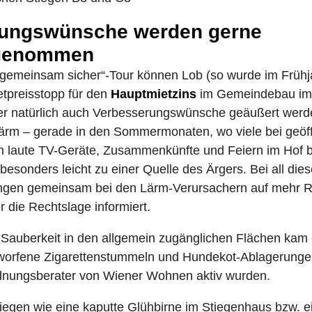
rungswünsche werden gerne
genommen
 gemeinsam sicher“-Tour können Lob (so wurde im Frühja
etpreisstopp für den
Hauptmietzins
im Gemeindebau im
er natürlich auch Verbesserungswünsche geäußert werd
ärm – gerade in den Sommermonaten, wo viele bei geöf
n laute TV-Geräte, Zusammenkünfte und Feiern im Hof 
 besonders leicht zu einer Quelle des Ärgers. Bei all die
tungen gemeinsam bei den Lärm-Verursachern auf mehr 
 die Rechtslage informiert.
auberkeit in den allgemein zugänglichen Flächen kam ö
orfene Zigarettenstummeln und Hundekot-Ablagerungen 
dnungsberater von Wiener Wohnen aktiv wurden.
liegen wie eine kaputte Glühbirne im Stiegenhaus bzw. e