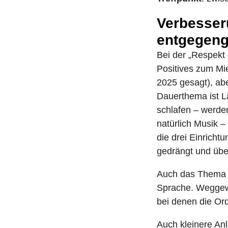
Verbesse
entgegen
Bei der „Respekt
Positives zum Mi
2025 gesagt), ab
Dauerthema ist L
schlafen – werde
natürlich Musik –
die drei Einrich
gedrängt und über
Auch das Thema S
Sprache. Weggew
bei denen die Or
Auch kleinere An