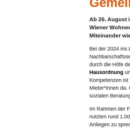
Gemei
Ab 26. August i
Wiener Wohnen 
Miteinander w
Bei der 2024 ins
Nachbarschaftsse
durch die Höfe d
Hausordnung
un
Kompetenzen ist f
Mieter*innen da. G
sozialen Beratun
Im Rahmen der Frü
nutzten rund 1.00
Anliegen zu spr