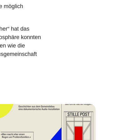
e möglich
her“ hat das
mosphäre konnten
en wie die
usgemeinschaft