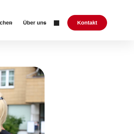
chen
Über uns
Kontakt
zung & Beratung"
r "Aktuelles"
Submenu for "Mitmachen"
Submenu for "Über uns"