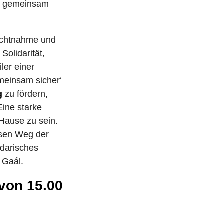
kt gemeinsam
sichtnahme und
Solidarität,
ler einer
meinsam sicher‘
g
zu fördern,
Eine starke
 Hause zu sein.
esen Weg der
idarisches
 Gaál.
von 15.00