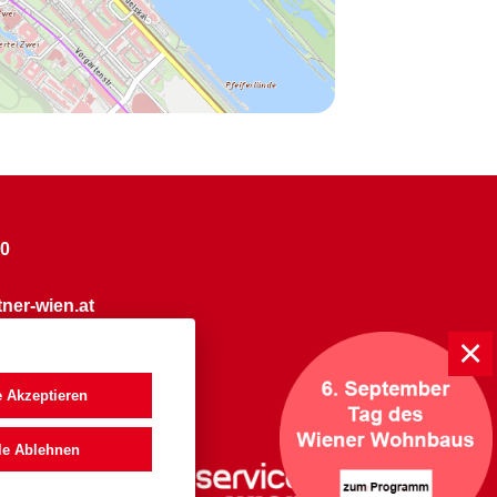
60
ner-wien.at
N
IEN
e Akzeptieren
le Ablehnen
vice von