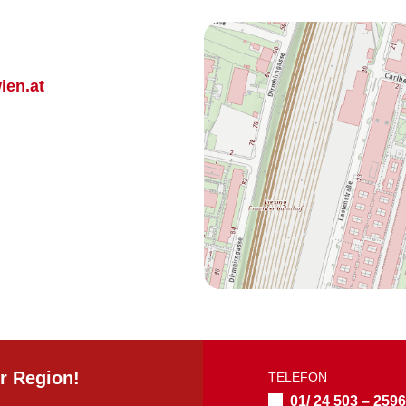
ien.at
r Region!
TELEFON
01/ 24 503 – 259