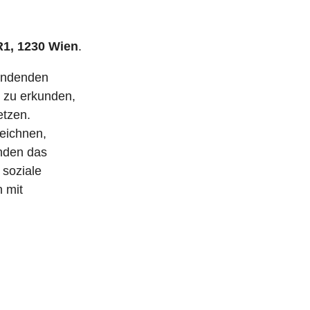
R1, 1230 Wien
.
findenden
 zu erkunden,
etzen.
eichnen,
nden das
 soziale
 mit