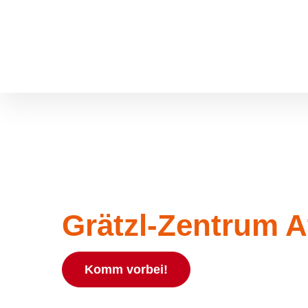
Zum Hauptinhalt springen
Skip to page footer
Grätzl-Zentrum A
Komm vorbei!