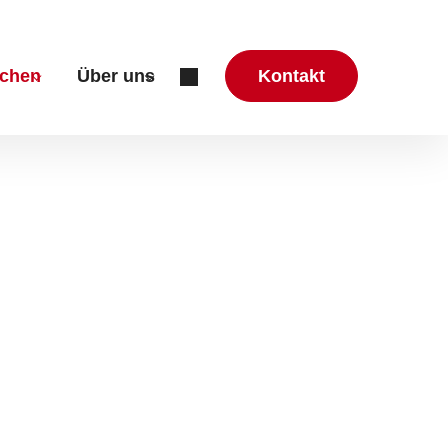
chen
Über uns
Kontakt
zung & Beratung"
r "Aktuelles"
Submenu for "Mitmachen"
Submenu for "Über uns"