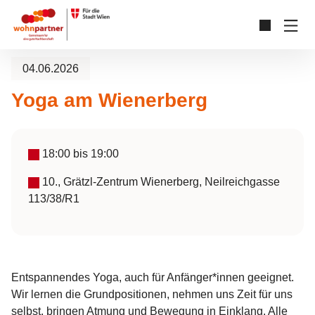
Zum Hauptinhalt springen
Skip to page footer
04.06.2026
Yoga am Wienerberg
18:00
bis
19:00
10., Grätzl-Zentrum Wienerberg, Neilreichgasse
113/38/R1
Entspannendes Yoga, auch für Anfänger*innen geeignet.
Wir lernen die Grundpositionen, nehmen uns Zeit für uns
selbst, bringen Atmung und Bewegung in Einklang. Alle