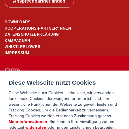
Ansprechpartner finden
DOWNLOADS
KOOPERATIONS-PARTNER*INNEN
DATENSCHUTZERKLÄRUNG
KAMPAGNEN
WHISTLEBLOWER
IMPRESSUM
TELEFON
01/ 24 503 – 25960
Diese Webseite nutzt Cookies
E-MAIL
office@wohnpartner-wien.at
Diese Webseite nutzt Cookies. Liebe User, wir verwenden
funktionale Cookies, die zwingend erforderlich sind, um
wesentliche Funktionen der Webseite zu gewährleisten und
WOHNSERVICE WIEN
Tracking Cookies, um die Bedienbarkeit zu verbessern.
WOHNBERATUNG WIEN
Tracking Cookies werden erst nach Zustimmung gesetzt.
MIETERHILFE
Mehr Informationen
. Sie können Ihre Einwilligung zudem
jederzeit
widerrufen
oder in den
Einstellungen
bearbeiten.