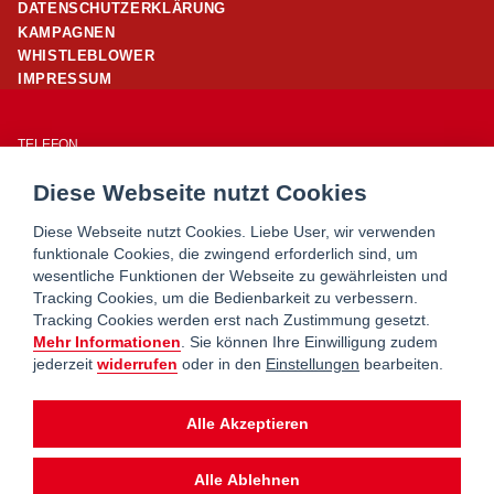
DATENSCHUTZERKLÄRUNG
KAMPAGNEN
WHISTLEBLOWER
IMPRESSUM
TELEFON
01/ 24 503 – 25960
Diese Webseite nutzt Cookies
E-MAIL
office@wohnpartner-wien.at
Diese Webseite nutzt Cookies. Liebe User, wir verwenden
funktionale Cookies, die zwingend erforderlich sind, um
wesentliche Funktionen der Webseite zu gewährleisten und
WOHNSERVICE WIEN
Tracking Cookies, um die Bedienbarkeit zu verbessern.
WOHNBERATUNG WIEN
Tracking Cookies werden erst nach Zustimmung gesetzt.
MIETERHILFE
Mehr Informationen
. Sie können Ihre Einwilligung zudem
jederzeit
widerrufen
oder in den
Einstellungen
bearbeiten.
wohnpartner ist ein Service von
Alle Akzeptieren
Alle Ablehnen