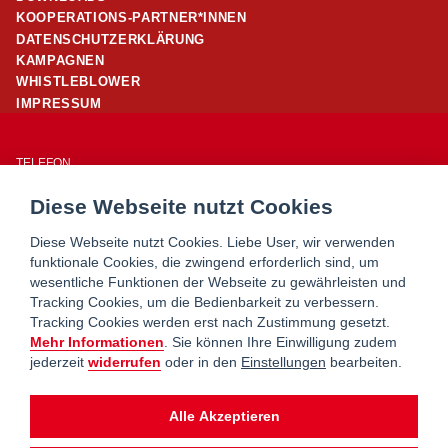
KOOPERATIONS-PARTNER*INNEN
DATENSCHUTZERKLÄRUNG
KAMPAGNEN
WHISTLEBLOWER
IMPRESSUM
TELEFON
01/ 24 503 – 25960
Diese Webseite nutzt Cookies
E-MAIL
office@wohnpartner-wien.at
Diese Webseite nutzt Cookies. Liebe User, wir verwenden
funktionale Cookies, die zwingend erforderlich sind, um
wesentliche Funktionen der Webseite zu gewährleisten und
WOHNSERVICE WIEN
Tracking Cookies, um die Bedienbarkeit zu verbessern.
WOHNBERATUNG WIEN
Tracking Cookies werden erst nach Zustimmung gesetzt.
MIETERHILFE
Mehr Informationen
. Sie können Ihre Einwilligung zudem
jederzeit
widerrufen
oder in den
Einstellungen
bearbeiten.
wohnpartner ist ein Service von
Alle Akzeptieren