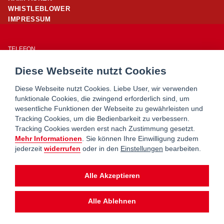
WHISTLEBLOWER
IMPRESSUM
TELEFON
01/ 24 503 – 25960
Diese Webseite nutzt Cookies
E-MAIL
office@wohnpartner-wien.at
Diese Webseite nutzt Cookies. Liebe User, wir verwenden
funktionale Cookies, die zwingend erforderlich sind, um
wesentliche Funktionen der Webseite zu gewährleisten und
WOHNSERVICE WIEN
Tracking Cookies, um die Bedienbarkeit zu verbessern.
WOHNBERATUNG WIEN
Tracking Cookies werden erst nach Zustimmung gesetzt.
MIETERHILFE
Mehr Informationen
. Sie können Ihre Einwilligung zudem
jederzeit
widerrufen
oder in den
Einstellungen
bearbeiten.
wohnpartner ist ein Service von
Alle Akzeptieren
Alle Ablehnen