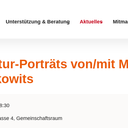
Unterstützung & Beratung
Aktuelles
Mitma
Submenu for "Unterstüt
Submenu fo
tur-Porträts von/mit 
kowits
8:30
sse 4, Gemeinschaftsraum