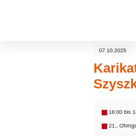
Zum Hauptinhalt springen
Skip to page footer
07.10.2025
Karika
Szysz
16:00
bis
1
21., Ohmga