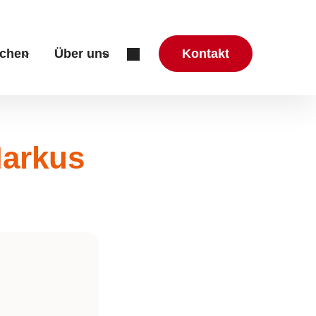
chen
Über uns
Kontakt
zung & Beratung"
r "Aktuelles"
Submenu for "Mitmachen"
Submenu for "Über uns"
Markus