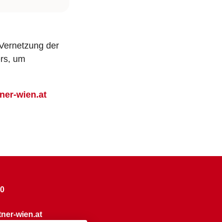
 Vernetzung der
ers, um
er-wien.at
60
ner-wien.at