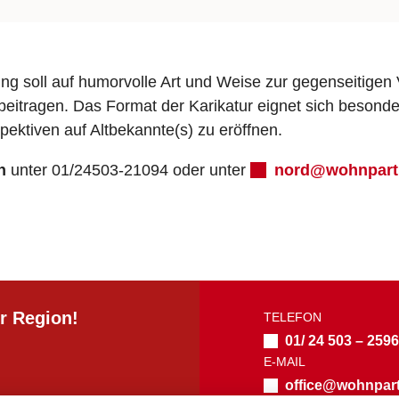
ng soll auf humorvolle Art und Weise zur gegenseitigen
eitragen. Das Format der Karikatur eignet sich besond
ektiven auf Altbekannte(s) zu eröffnen.
on
unter 01/24503-21094 oder unter
nord@wohnpartn
r Region!
TELEFON
01/ 24 503 – 259
E-MAIL
office@wohnpart