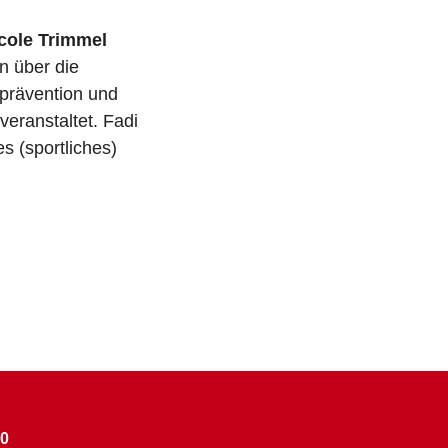
cole Trimmel
n über die
prävention und
eranstaltet. Fadi
s (sportliches)
60