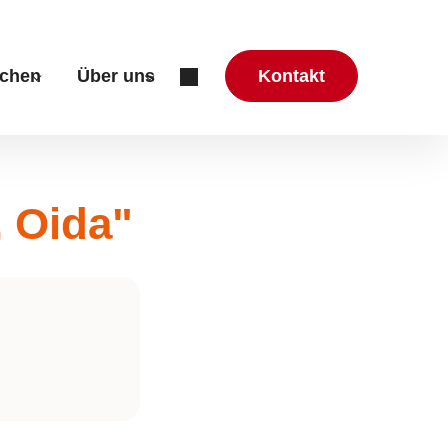
chen
Über uns
Kontakt
zung & Beratung"
r "Aktuelles"
Submenu for "Mitmachen"
Submenu for "Über uns"
 Oida"