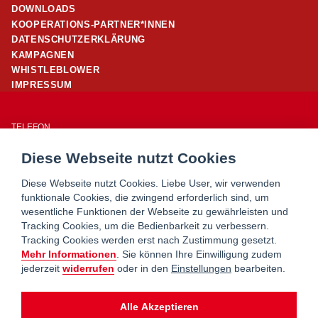
DOWNLOADS
KOOPERATIONS-PARTNER*INNEN
DATENSCHUTZERKLÄRUNG
KAMPAGNEN
WHISTLEBLOWER
IMPRESSUM
TELEFON
01/ 24 503 – 25960
Diese Webseite nutzt Cookies
E-MAIL
office@wohnpartner-wien.at
Diese Webseite nutzt Cookies. Liebe User, wir verwenden
funktionale Cookies, die zwingend erforderlich sind, um
wesentliche Funktionen der Webseite zu gewährleisten und
WOHNSERVICE WIEN
Tracking Cookies, um die Bedienbarkeit zu verbessern.
WOHNBERATUNG WIEN
Tracking Cookies werden erst nach Zustimmung gesetzt.
MIETERHILFE
Mehr Informationen
. Sie können Ihre Einwilligung zudem
jederzeit
widerrufen
oder in den
Einstellungen
bearbeiten.
wohnpartner ist ein Service von
Alle Akzeptieren