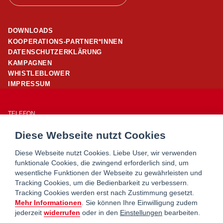
DOWNLOADS
KOOPERATIONS-PARTNER*INNEN
DATENSCHUTZERKLÄRUNG
KAMPAGNEN
WHISTLEBLOWER
IMPRESSUM
TELEFON
01/ 24 503 – 25960
Diese Webseite nutzt Cookies
E-MAIL
office@wohnpartner-wien.at
Diese Webseite nutzt Cookies. Liebe User, wir verwenden
funktionale Cookies, die zwingend erforderlich sind, um
wesentliche Funktionen der Webseite zu gewährleisten und
WOHNSERVICE WIEN
Tracking Cookies, um die Bedienbarkeit zu verbessern.
WOHNBERATUNG WIEN
Tracking Cookies werden erst nach Zustimmung gesetzt.
MIETERHILFE
Mehr Informationen
. Sie können Ihre Einwilligung zudem
jederzeit
widerrufen
oder in den
Einstellungen
bearbeiten.