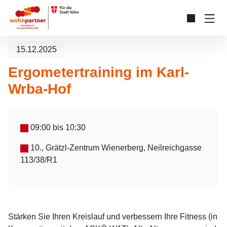
Zum Hauptinhalt springen
Skip to page footer
15.12.2025
Ergometertraining im Karl-
Wrba-Hof
09:00
bis
10:30
10., Grätzl-Zentrum Wienerberg, Neilreichgasse
113/38/R1
Stärken Sie Ihren Kreislauf und verbessern Ihre Fitness (in