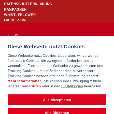
DATENSCHUTZERKLÄRUNG
KAMPAGNEN
WHISTLEBLOWER
IMPRESSUM
TELEFON
01/ 24 503 – 25960
Diese Webseite nutzt Cookies
E-MAIL
office@wohnpartner-wien.at
Diese Webseite nutzt Cookies. Liebe User, wir verwenden
funktionale Cookies, die zwingend erforderlich sind, um
wesentliche Funktionen der Webseite zu gewährleisten und
WOHNSERVICE WIEN
Tracking Cookies, um die Bedienbarkeit zu verbessern.
WOHNBERATUNG WIEN
Tracking Cookies werden erst nach Zustimmung gesetzt.
MIETERHILFE
Mehr Informationen
. Sie können Ihre Einwilligung zudem
jederzeit
widerrufen
oder in den
Einstellungen
bearbeiten.
wohnpartner ist ein Service von
Alle Akzeptieren
Alle Ablehnen