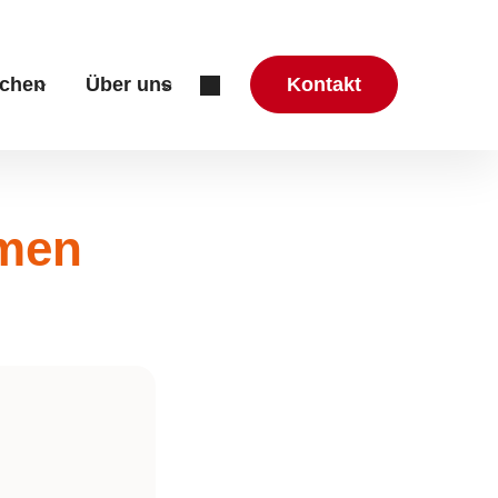
chen
Über uns
Kontakt
zung & Beratung"
r "Aktuelles"
Submenu for "Mitmachen"
Submenu for "Über uns"
mmen