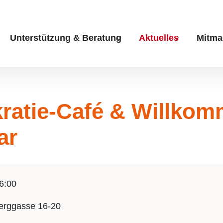
Unterstützung & Beratung
Aktuelles
Mitma
Submenu for "Unterstüt
Submenu fo
ratie-Café & Willko
ar
6:00
erggasse 16-20