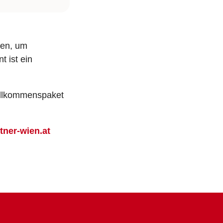
den, um
 ist ein
Willkommenspaket
ner-wien.at