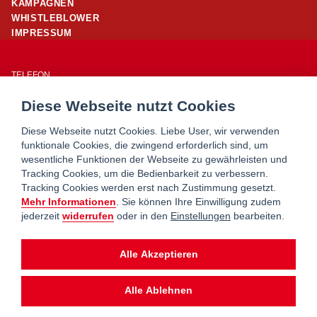
KAMPAGNEN
WHISTLEBLOWER
IMPRESSUM
TELEFON
01/ 24 503 – 25960
Diese Webseite nutzt Cookies
E-MAIL
office@wohnpartner-wien.at
Diese Webseite nutzt Cookies. Liebe User, wir verwenden
funktionale Cookies, die zwingend erforderlich sind, um
wesentliche Funktionen der Webseite zu gewährleisten und
WOHNSERVICE WIEN
Tracking Cookies, um die Bedienbarkeit zu verbessern.
WOHNBERATUNG WIEN
Tracking Cookies werden erst nach Zustimmung gesetzt.
MIETERHILFE
Mehr Informationen
. Sie können Ihre Einwilligung zudem
jederzeit
widerrufen
oder in den
Einstellungen
bearbeiten.
wohnpartner ist ein Service von
Alle Akzeptieren
Alle Ablehnen