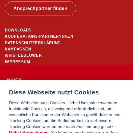
Ansprechpartner finden
DOWNLOADS
KOOPERATIONS-PARTNER*INNEN
DATENSCHUTZERKLÄRUNG
KAMPAGNEN
WHISTLEBLOWER
IMPRESSUM
TELEFON
01/ 24 503 – 25960
Diese Webseite nutzt Cookies
E-MAIL
office@wohnpartner-wien.at
Diese Webseite nutzt Cookies. Liebe User, wir verwenden
funktionale Cookies, die zwingend erforderlich sind, um
wesentliche Funktionen der Webseite zu gewährleisten und
WOHNSERVICE WIEN
Tracking Cookies, um die Bedienbarkeit zu verbessern.
WOHNBERATUNG WIEN
Tracking Cookies werden erst nach Zustimmung gesetzt.
MIETERHILFE
Mehr Informationen
. Sie können Ihre Einwilligung zudem