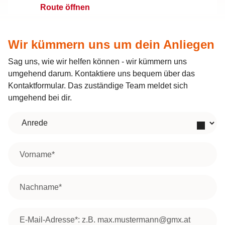
Route öffnen
Jedlersdorfer Straße
Wir kümmern uns um dein Anliegen
Jedlersdorfer Str. 99, 1210 Wien
Sag uns, wie wir helfen können - wir kümmern uns
umgehend darum. Kontaktiere uns bequem über das
Auf Karte anzeigen
Kontaktformular. Das zuständige Team meldet sich
Route öffnen
umgehend bei dir.
Anrede
Rennbahnweg
Rennbahnweg 27/3/R2, 1220 Wien
Vorname
*
Auf Karte anzeigen
Route öffnen
Nachname
*
Ziegelhofstraße
Email address
*
Ziegelhofstraße 36, 1220 Wien, Österreich