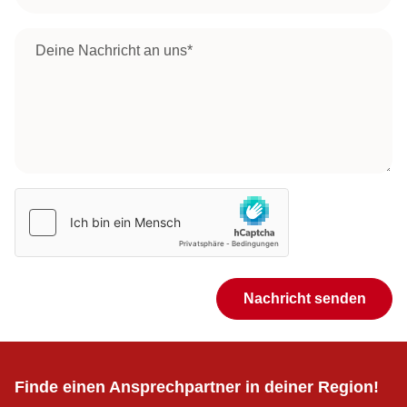
+
−
Auf Karte anzeigen
Deine Nachricht*
*
Route öffnen
| Karte:
,
Leaflet
basemap.at
CC-BY 3.0
Nachricht senden
Finde einen Ansprechpartner in deiner Region!