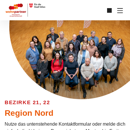
Zum Hauptinhalt springen
Skip to page footer
BEZIRKE 21, 22
Region Nord
Nutze das untenstehende Kontaktformular oder melde dich