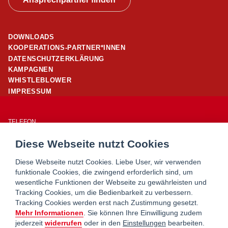
DOWNLOADS
KOOPERATIONS-PARTNER*INNEN
DATENSCHUTZERKLÄRUNG
KAMPAGNEN
WHISTLEBLOWER
IMPRESSUM
TELEFON
01/ 24 503 – 25960
Diese Webseite nutzt Cookies
E-MAIL
office@wohnpartner-wien.at
Diese Webseite nutzt Cookies. Liebe User, wir verwenden
funktionale Cookies, die zwingend erforderlich sind, um
wesentliche Funktionen der Webseite zu gewährleisten und
WOHNSERVICE WIEN
Tracking Cookies, um die Bedienbarkeit zu verbessern.
WOHNBERATUNG WIEN
Tracking Cookies werden erst nach Zustimmung gesetzt.
MIETERHILFE
Mehr Informationen
. Sie können Ihre Einwilligung zudem
jederzeit
widerrufen
oder in den
Einstellungen
bearbeiten.