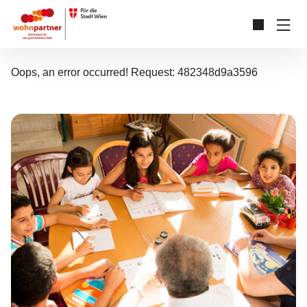
Zum Hauptinhalt springen
Skip to page footer
Oops, an error occurred! Request: 482348d9a3596